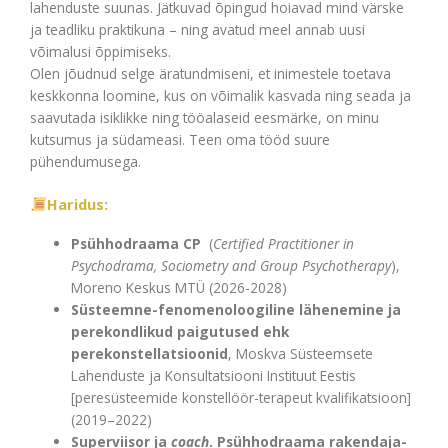
lahenduste suunas. Jätkuvad õpingud hoiavad mind värske
ja teadliku praktikuna – ning avatud meel annab uusi
võimalusi õppimiseks.
Olen jõudnud selge äratundmiseni, et inimestele toetava
keskkonna loomine, kus on võimalik kasvada ning seada ja
saavutada isiklikke ning tööalaseid eesmärke, on minu
kutsumus ja südameasi. Teen oma tööd suure
pühendumusega.
Haridus:
Psühhodraama CP
(
Certified Practitioner in
Psychodrama, Sociometry and Group Psychotherapy
),
Moreno Keskus MTÜ (2026-2028)
Süsteemne-fenomenoloogiline lähenemine ja
perekondlikud paigutused ehk
perekonstellatsioonid
, Moskva Süsteemsete
Lahenduste ja Konsultatsiooni Instituut Eestis
[peresüsteemide konstellöör-terapeut kvalifikatsioon]
(2019–2022)
Superviisor ja
coach
. Psühhodraama rakendaja-