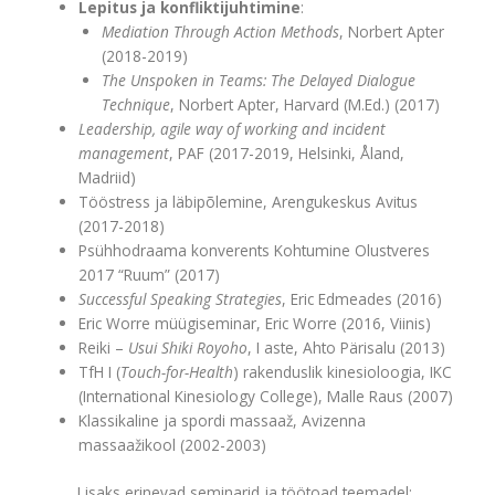
Lepitus ja konfliktijuhtimine
:
Mediation Through Action Methods
, Norbert Apter
(2018-2019)
The Unspoken in Teams: The Delayed Dialogue
Technique
, Norbert Apter, Harvard (M.Ed.) (2017)
Leadership, agile way of working and incident
management
, PAF (2017-2019, Helsinki, Åland,
Madriid)
Tööstress ja läbipõlemine, Arengukeskus Avitus
(2017-2018)
Psühhodraama konverents Kohtumine Olustveres
2017 “Ruum” (2017)
Successful Speaking Strategies
, Eric Edmeades (2016)
Eric Worre müügiseminar, Eric Worre (2016, Viinis)
Reiki –
Usui Shiki Royoho
, I aste, Ahto Pärisalu (2013)
TfH I (
Touch-for-Health
) rakenduslik kinesioloogia, IKC
(International Kinesiology College), Malle Raus (2007)
Klassikaline ja spordi massaaž, Avizenna
massaažikool (2002-2003)
Lisaks erinevad seminarid ja töötoad teemadel: