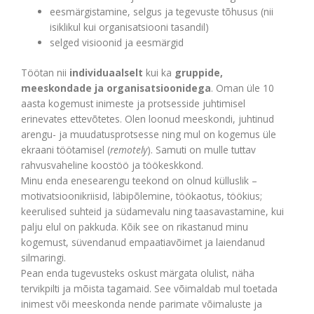
eesmärgistamine, selgus ja tegevuste tõhusus (nii
isiklikul kui organisatsiooni tasandil)
selged visioonid ja eesmärgid
Töötan nii
individuaalselt
kui ka
gruppide,
meeskondade ja organisatsioonidega
. Oman üle 10
aasta kogemust inimeste ja protsesside juhtimisel
erinevates ettevõtetes. Olen loonud meeskondi, juhtinud
arengu- ja muudatusprotsesse ning mul on
kogemus üle
ekraani töötamisel (
remotely
). Samuti on mulle tuttav
rahvusvaheline koostöö ja töökeskkond.
Minu enda enesearengu teekond on olnud külluslik –
motivatsioonikriisid, läbipõlemine, töökaotus, töökius;
keerulised suhteid ja südamevalu ning taasavastamine, kui
palju elul on pakkuda.
Kõik see on rikastanud minu
kogemust, süvendanud empaatiavõimet ja laiendanud
silmaringi.
Pean enda tugevusteks oskust märgata olulist, näha
tervikpilti ja mõista tagamaid. See võimaldab mul toetada
inimest või meeskonda nende parimate võimaluste ja