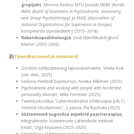
grupijuht
,
Moreno Keskus MTÜ
[vastab NBBE (
Nordic
Baltic Board of Examiners in Psychodrama, Sociometry
and Group Psychotherapy
) ja ANSE (
Association of
National Organisations for Supervision in Europe
)
kompetentsi standarditele.] (2015–2018)
Rakenduspsühholoogia
, Eesti Ettevõtluskõrgkool
Mainor (2003-2006)
Täiendkursused ja seminarid:
Gordoni suhtlustreening lapsevanematele, Sheila Koik
(okt.-dets. 2025)
Sedona meetodi baaskursus, Annika Allikmäe (2025)
Psychodrama and working with people with borderline
personality disorder
, Mike Forrester (2025)
Täienduskoolitus “Lahenduskeskse lühiteraapia (LKLT)
meetod nõustamises”, 2 päeva, Pia Ruotsala (2025)
Süsteemsed suguvõsa aspektid paariteraapias
,
Integratiivsete Süsteemsete Lahenduste Instituut
Eestis, Olga Knjazeva (2025-2026)
Meistriklass “
Addressing and exploring role