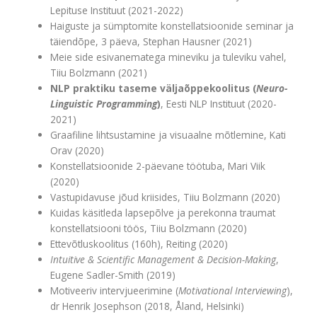
Lepituse Instituut (2021-2022)
Haiguste ja sümptomite konstellatsioonide seminar ja
täiendõpe, 3 päeva, Stephan Hausner (2021)
Meie side esivanematega mineviku ja tuleviku vahel,
Tiiu Bolzmann (2021)
NLP praktiku taseme väljaõppekoolitus (
Neuro-
Linguistic Programming
)
, Eesti NLP Instituut (2020-
2021)
Graafiline lihtsustamine ja visuaalne mõtlemine, Kati
Orav (2020)
Konstellatsioonide 2-päevane töötuba, Mari Viik
(2020)
Vastupidavuse jõud kriisides, Tiiu Bolzmann (2020)
Kuidas käsitleda lapsepõlve ja perekonna traumat
konstellatsiooni töös, Tiiu Bolzmann (2020)
Ettevõtluskoolitus (160h), Reiting (2020)
Intuitive & Scientific Management & Decision-Making
,
Eugene Sadler-Smith (2019)
Motiveeriv intervjueerimine (
Motivational Interviewing
),
dr Henrik Josephson (2018, Åland, Helsinki)