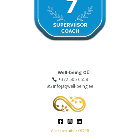
Well-being OÜ
+372 505 6558
✍️ info[at]well-being.ee
Andmekaitse GDPR