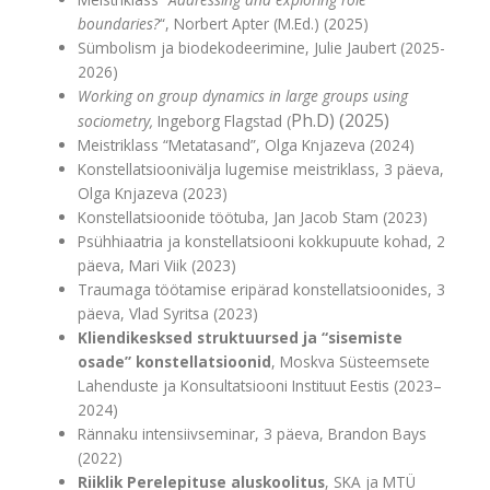
boundaries?
“, Norbert Apter (M.Ed.) (2025)
Sümbolism ja biodekodeerimine, Julie Jaubert (2025-
2026)
Working on group dynamics in large groups using
Ph.D)
(2025)
sociometry,
Ingeborg Flagstad (
Meistriklass “Metatasand”, Olga Knjazeva (2024)
Konstellatsioonivälja lugemise meistriklass, 3 päeva,
Olga Knjazeva (2023)
Konstellatsioonide töötuba, Jan Jacob Stam (2023)
Psühhiaatria ja konstellatsiooni kokkupuute kohad, 2
päeva, Mari Viik (2023)
Traumaga töötamise eripärad konstellatsioonides, 3
päeva, Vlad Syritsa (2023)
Kliendikesksed struktuursed ja “sisemiste
osade” konstellatsioonid
, Moskva Süsteemsete
Lahenduste ja Konsultatsiooni Instituut Eestis (2023–
2024)
Rännaku intensiivseminar, 3 päeva, Brandon Bays
(2022)
Riiklik Perelepituse aluskoolitus
, SKA ja MTÜ