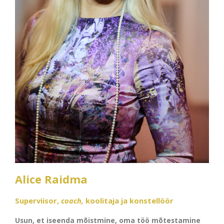
Alice Raidma
Superviisor,
coach,
koolitaja ja konstellöör
Usun, et iseenda mõistmine, oma töö mõtestamine