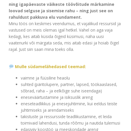
ning igapäevaste väikeste töövõitude märkamine
loovad selguse ja sisemise rahu – ning just see on
rahuldust pakkuva elu vundament.
Minu töös on keskmes veendumus, et vajalikud ressursid ja
vastused on meis olemas igal hetkel. Vahel on aga vaja
kedagi, kes aitab küsida õigeid küsimusi, näha uusi
vaatenurki või märgata seda, mis aitab edasi ja hoiab õigel
rajal. Just siin saan mina toeks olla.
Mulle südamelähedased teemad:
vaimne ja füüsiline heaolu
suhted (päritolupere, partner, lapsed, töökaaslased,
sõbrad, raha – ja eelkõige suhe iseendaga)
eneseväärtustamine ja isiksuslik areng
eneseteadlikkus ja enesejuhtimine, kui eeldus teiste
juhtimiseks ja arendamiseks
takistuste ja ressursside teadlikustamine, et leida
toimivaid lahendusi, tunda rõõmu ja nautida tulemusi
edasiviiv koostöö ja meeskondade areng